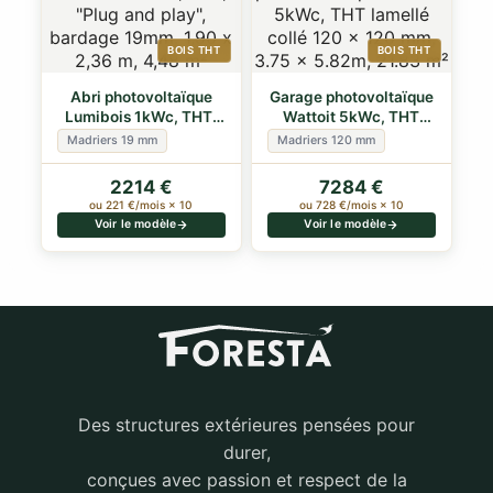
BOIS THT
BOIS THT
Abri photovoltaïque
Garage photovoltaïque
Lumibois 1kWc, THT,
Wattoit 5kWc, THT
"Plug and pl…
lamellé coll…
Madriers 19 mm
Madriers 120 mm
2214 €
7284 €
ou 221 €/mois × 10
ou 728 €/mois × 10
Voir le modèle
Voir le modèle
Des structures extérieures pensées pour
durer,
conçues avec passion et respect de la