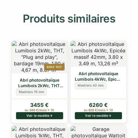
Produits similaires
BOIS THT
Abri photovoltaïque
Lumibois 4kWc, Epicéa
Abri photovoltaïque
massif 42m…
Lumibois 2kWc, THT,
Madriers 42 mm
"Plug and pl…
Madriers 19 mm
3455 €
6260 €
ou 346 €/mois × 10
ou 626 €/mois × 10
Voir le modèle
Voir le modèle