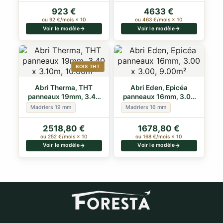
923 €
4633 €
ou 92 €/mois × 10
ou 463 €/mois × 10
Voir le modèle
Voir le modèle
BOIS THT
Abri Therma, THT
Abri Eden, Epicéa
panneaux 19mm, 3.40
panneaux 16mm, 3.00
x 3.10m, 10.60m²
x 3.00, 9.00m²
Madriers 19 mm
Madriers 16 mm
2518,80 €
1678,80 €
ou 252 €/mois × 10
ou 168 €/mois × 10
Voir le modèle
Voir le modèle