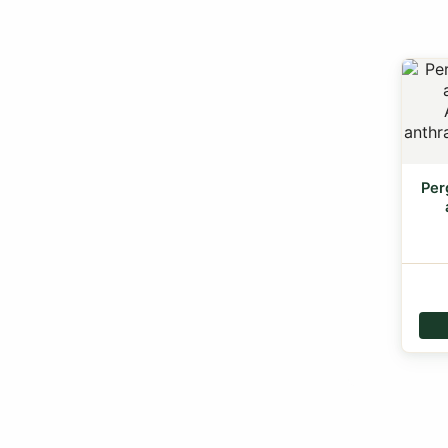
Per
A