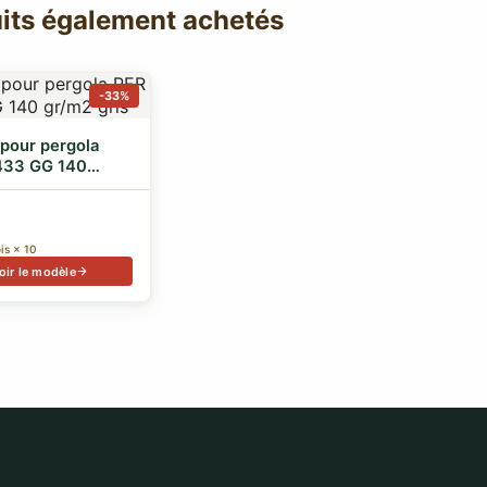
its également achetés
-33%
pour pergola
433 GG 140
gris
is × 10
oir le modèle