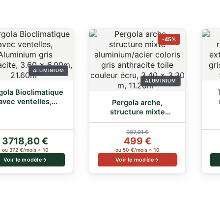
-45%
ALUMINIUM
ALUMINIUM
gola Bioclimatique
avec ventelles,
Pergola arche,
luminium gris…
structure mixte
aluminium/acier
color…
907,01 €
3718,80 €
499 €
ou 372 €/mois × 10
ou 50 €/mois × 10
Voir le modèle
Voir le modèle