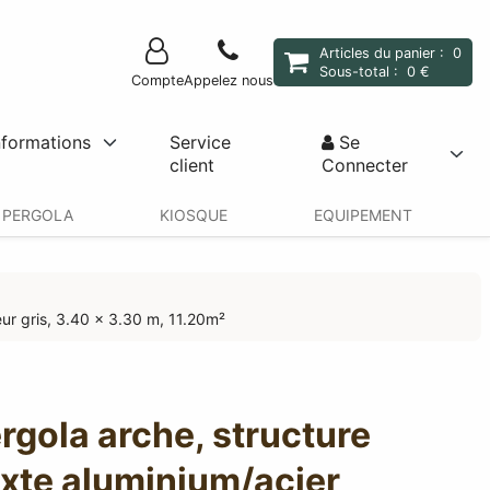
Articles du panier :
0
Sous-total :
0 €
Compte
Appelez nous
nformations
Service
Se
client
Connecter
PERGOLA
KIOSQUE
EQUIPEMENT
leur gris, 3.40 x 3.30 m, 11.20m²
rgola arche, structure
xte aluminium/acier