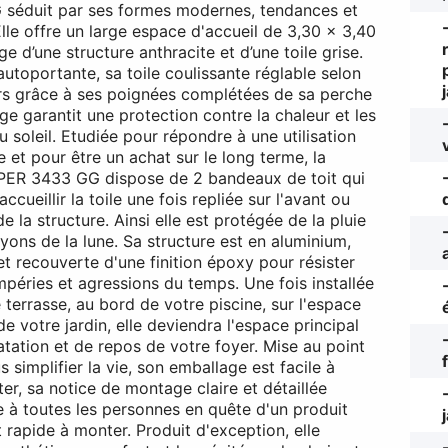
séduit par ses formes modernes, tendances et
Elle offre un large espace d'accueil de 3,30 x 3,40
e d’une structure anthracite et d’une toile grise.
autoportante, sa toile coulissante réglable selon
rs grâce à ses poignées complétées de sa perche
ge garantit une protection contre la chaleur et les
 soleil. Etudiée pour répondre à une utilisation
 et pour être un achat sur le long terme, la
PER 3433 GG dispose de 2 bandeaux de toit qui
ccueillir la toile une fois repliée sur l'avant ou
 de la structure. Ainsi elle est protégée de la pluie
ayons de la lune. Sa structure est en aluminium,
et recouverte d'une finition époxy pour résister
mpéries et agressions du temps. Une fois installée
 terrasse, au bord de votre piscine, sur l'espace
e votre jardin, elle deviendra l'espace principal
atation et de repos de votre foyer. Mise au point
 simplifier la vie, son emballage est facile à
er, sa notice de montage claire et détaillée
e à toutes les personnes en quête d'un produit
 rapide à monter. Produit d'exception, elle