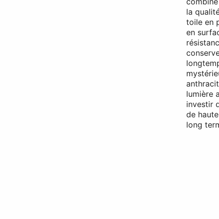
combine 
la qualit
toile en
en surfa
résistanc
conserve
longtemp
mystérieu
anthraci
lumière 
investir
de haute 
long ter