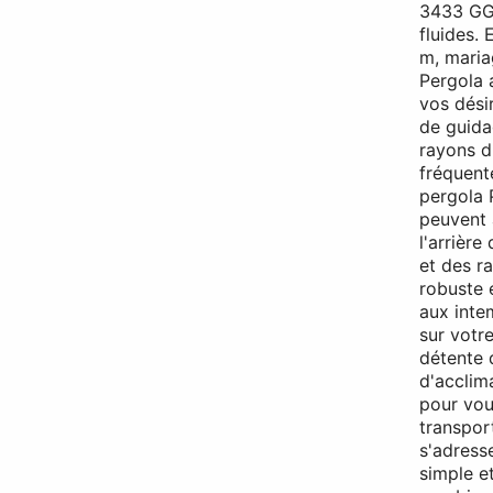
3433 GG 
fluides. 
m, mariag
Pergola 
vos dési
de guida
rayons du
fréquente
pergola 
peuvent a
l'arrière
et des r
robuste 
aux inte
sur votre
détente d
d'acclim
pour vous
transport
s'adress
simple et