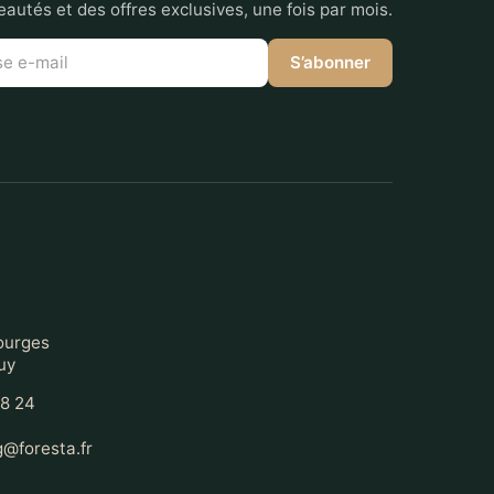
autés et des offres exclusives, une fois par mois.
S’abonner
t
ourges
uy
68 24
@foresta.fr