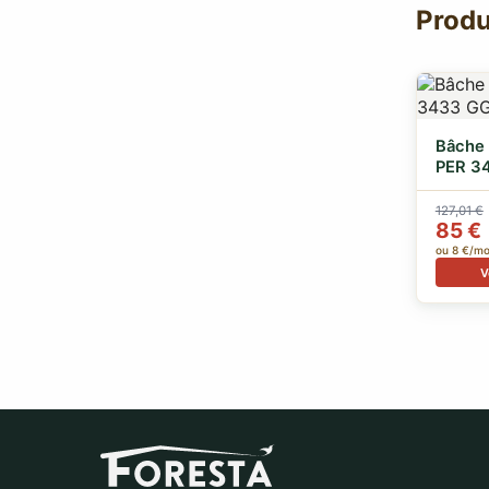
Produ
Bâche 
PER 3
gr/m2 
127,01 €
85 €
ou 8 €/mo
V