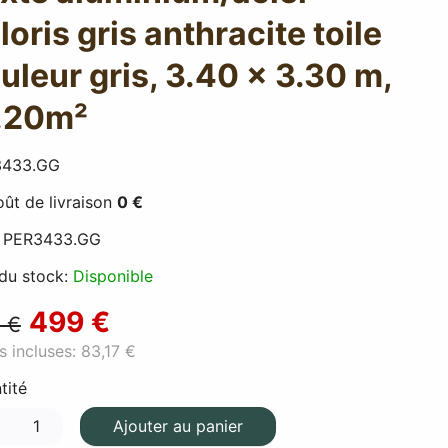
loris gris anthracite toile
uleur gris, 3.40 x 3.30 m,
.20m²
3433.GG
ût de livraison
0 €
:
PER3433.GG
 du stock:
Disponible
499 €
 €
s incluses:
83,17 €
tité
Ajouter au panier