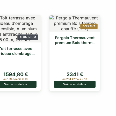
BOIS THT
Pergola Thermauvent
ALUMINIUM
premium Bois thermo
chauffé (THT)
Toit terrasse avec
rideau d'ombrage
extensible, Alu…
1594,80 €
2341 €
ou 159 €/mois × 10
ou 234 €/mois × 10
Voir le modèle
Voir le modèle