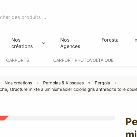
Nos
Nos
Foresta
I
créations
Agences
CARPORTS
CARPORT PHOTOVOLTAÏQUE
Nos créations
Pergolas & Kiosques
Pergola
che, structure mixte aluminium/acier coloris gris anthracite toile cou
Pe
mi