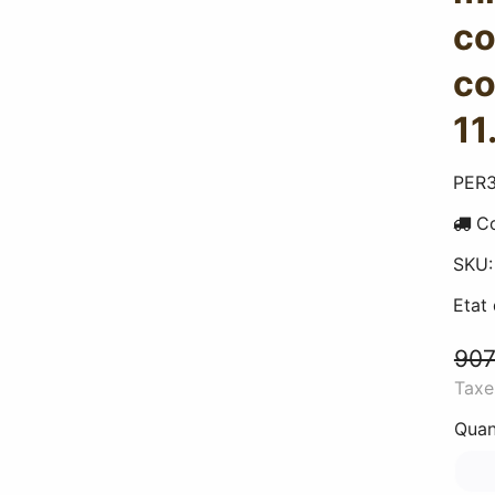
co
co
11
PER
Co
SKU
Etat
907
Taxe
Quan