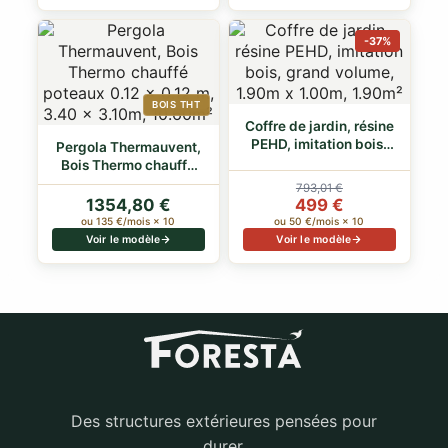
-37%
BOIS THT
Coffre de jardin, résine
PEHD, imitation bois,
Pergola Thermauvent,
grand…
Bois Thermo chauffé
poteaux 0.1…
793,01 €
1354,80 €
499 €
ou 135 €/mois × 10
ou 50 €/mois × 10
Voir le modèle
Voir le modèle
Des structures extérieures pensées pour
durer,