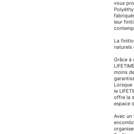
vous pro
Polyéthy
fabriqués
leur fin
contemp
La finit
naturels 
Grâce à 
LIFETIME
moins de
garantis
Lorsque 
le LIFET
offre la
espace di
Avec un 
encombr
organise