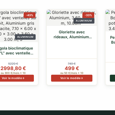
-43%
-33%
ALUMINIUM
Gloriette avec
rideaux, Aluminium,
Pe
ALUMINIUM
3.60 x 3.00 m, 10…
B
gola bioclimatique
"L" avec ventelles
sur le t…
5220 €
749 €
2998,80 €
499 €
ou 300 €/mois × 10
ou 50 €/mois × 10
Voir le modèle
Voir le modèle