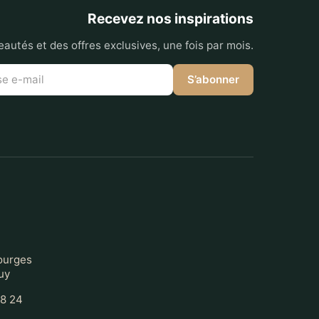
Recevez nos inspirations
autés et des offres exclusives, une fois par mois.
S’abonner
t
ourges
uy
68 24