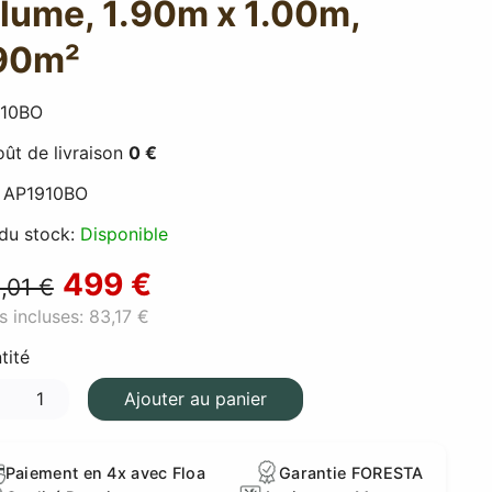
lume, 1.90m x 1.00m,
90m²
910BO
ût de livraison
0 €
:
AP1910BO
 du stock:
Disponible
499 €
,01 €
s incluses:
83,17 €
tité
Ajouter au panier
Paiement en 4x avec Floa
Garantie FORESTA