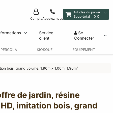
Articles du panier :
0
Sous-total :
0 €
Compte
Appelez nous
nformations
Service
Se
client
Connecter
PERGOLA
KIOSQUE
EQUIPEMENT
tation bois, grand volume, 1.90m x 1.00m, 1.90m²
ffre de jardin, résine
HD, imitation bois, grand