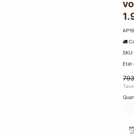
vo
1.
AP1
Co
SKU
Etat
793
Taxe
Quan