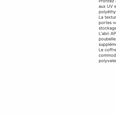
Profitez 
aux UV e
polyéthy
La textu
portes ve
stockage
L'abri A
poubelle
suppléme
Le coffr
commodit
polyvale