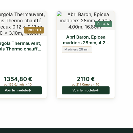
ÉPICÉA
BOIS THT
Abri Baron, Epicea
madriers 28mm, 4.20
rgola Thermauvent,
x 4.00m, 16.80m²
ois Thermo chauffé
Madriers 28 mm
poteaux 0.1…
1354,80 €
2110 €
ou 135 €/mois × 10
ou 211 €/mois × 10
Voir le modèle
Voir le modèle