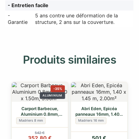
- Entretien facile
-
5 ans contre une déformation de la
Garantie
structure, 2 ans sur la couverture.
Produits similaires
-35%
ALUMINIUM
Carport Barbecue,
Abri Eden, Epicéa
Aluminium 0.8mm,
panneaux 16mm, 1.40 x
2.60 x 1.50m, 3.90m²
1.45 m, 2.00m²
Madriers 8 mm
Madriers 16 mm
542 €
352,80 €
501 €