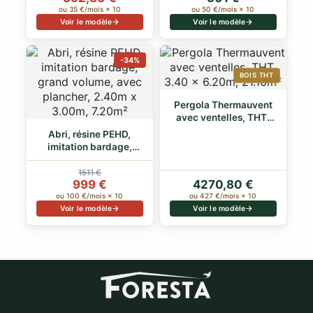
ou 35 €/mois × 10
ou 50 €/mois × 10
Voir le modèle
Voir le modèle
-34%
BOIS THT
Pergola Thermauvent
avec ventelles, THT,
3.40 x 6.20…
Abri, résine PEHD,
imitation bardage,
grand volume,…
1511 €
999 €
4270,80 €
ou 100 €/mois × 10
ou 427 €/mois × 10
Voir le modèle
Voir le modèle